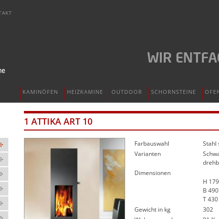
TAKT
KAMINÖFEN
HEIZKAMINE
OUTDOOR
SCHORNSTEINE
OFE
1 ATTIKA ART 10
Farbauswahl
Stahl
Varianten
Schwa
drehb
Dimensionen
H 17
B 49
T 43
Gewicht in kg
302