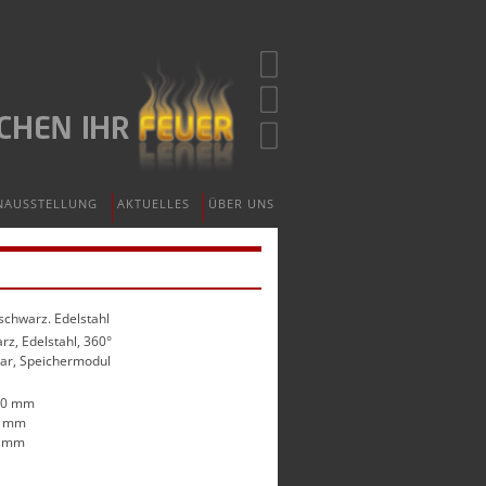
NAUSSTELLUNG
AKTUELLES
ÜBER UNS
 schwarz. Edelstahl
rz, Edelstahl, 360°
ar, Speichermodul
90 mm
0 mm
0 mm