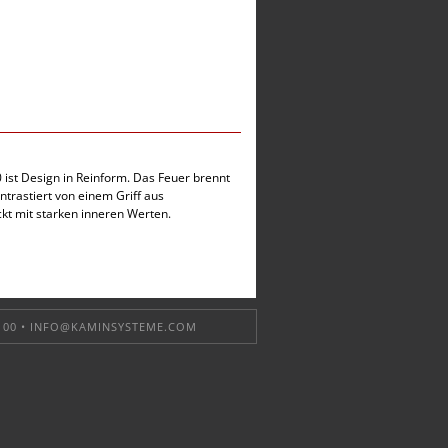
 ist Design in Reinform. Das Feuer brennt
ntrastiert von einem Griff aus
kt mit starken inneren Werten.
 00 •
INFO@KAMINSYSTEME.COM