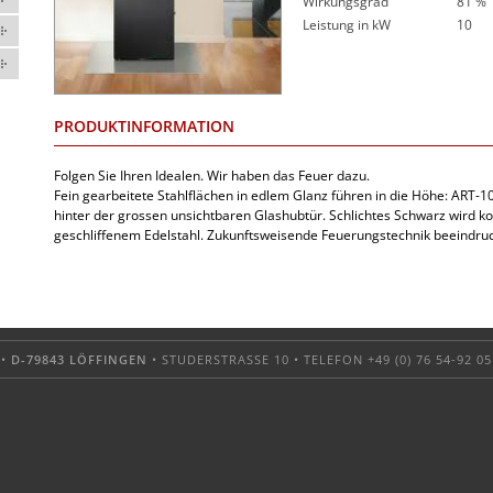
Wirkungsgrad
81 %
Leistung in kW
10
PRODUKTINFORMATION
Folgen Sie Ihren Idealen. Wir haben das Feuer dazu.
Fein gearbeitete Stahlflächen in edlem Glanz führen in die Höhe: ART-10
hinter der grossen unsichtbaren Glashubtür. Schlichtes Schwarz wird ko
geschliffenem Edelstahl. Zukunftsweisende Feuerungstechnik beeindruc
 •
D-79843 LÖFFINGEN
• STUDERSTRASSE 10 • TELEFON +49 (0) 76 54-92 05