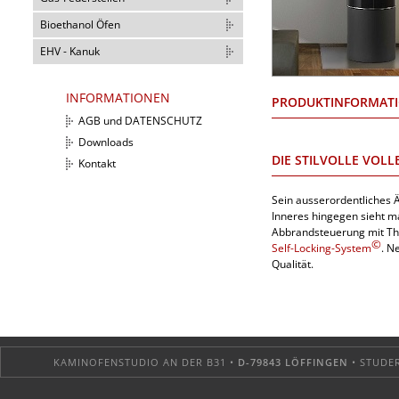
Bioethanol Öfen
EHV - Kanuk
INFORMATIONEN
PRODUKTINFORMAT
AGB und DATENSCHUTZ
Downloads
DIE STILVOLLE VOL
Kontakt
Sein ausserordentliches Ä
Inneres hingegen sieht m
Abbrandsteuerung mit The
©
Self-Locking-System
. N
Qualität.
KAMINOFENSTUDIO AN DER B31 •
D-79843 LÖFFINGEN
• STUDER