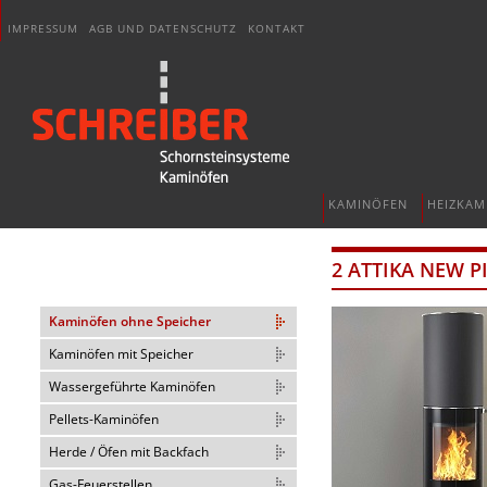
IMPRESSUM
AGB UND DATENSCHUTZ
KONTAKT
KAMINÖFEN
HEIZKAM
2 ATTIKA NEW P
Kaminöfen ohne Speicher
Kaminöfen mit Speicher
Wassergeführte Kaminöfen
Pellets-Kaminöfen
Herde / Öfen mit Backfach
Gas-Feuerstellen