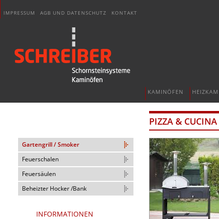
IMPRESSUM
AGB UND DATENSCHUTZ
KONTAKT
KAMINÖFEN
HEIZKAM
PIZZA & CUCINA
Gartengrill / Smoker
Feuerschalen
Feuersäulen
Beheizter Hocker /Bank
INFORMATIONEN