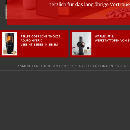
herzlich für das langjährige Vertraue
PELLET ODER SCHEITHOLZ ?
WARMLUFT &
ADURO HYBRID
WERKSTATTÖFEN VON E
VEREINT BEIDES IN EINEM.
ADURO
EHV -
HYBRIDÖFEN
WARMLUFTÖFEN
KAMINOFENSTUDIO AN DER B31 •
D-79843 LÖFFINGEN
• STUDER