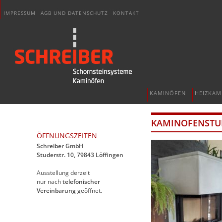
IMPRESSUM
AGB UND DATENSCHUTZ
KONTAKT
KAMINÖFEN
HEIZKAM
KAMINOFENSTUD
ÖFFNUNGSZEITEN
Schreiber GmbH
Studerstr. 10, 79843 Löffingen
Ausstellung derzeit
nur nach
telefonischer
Vereinbarung
geöffnet.