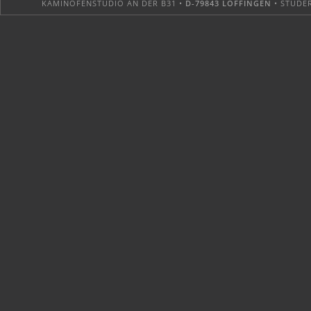
KAMINOFENSTUDIO AN DER B31 •
D-79843 LÖFFINGEN
• STUDER