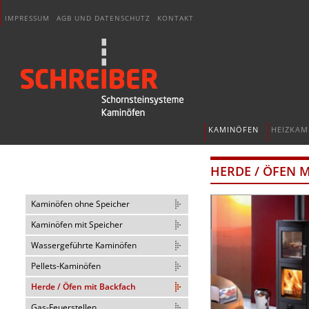
IMPRESSUM
AGB UND DATENSCHUTZ
KONTAKT
KAMINÖFEN
HEIZKAM
HERDE / ÖFEN 
Kaminöfen ohne Speicher
Kaminöfen mit Speicher
Wassergeführte Kaminöfen
Pellets-Kaminöfen
Herde / Öfen mit Backfach
Gas-Feuerstellen