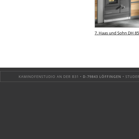
7. Haas und Sohn DH 85
KAMINOFENSTUDIO AN DER B31 •
D-79843 LÖFFINGEN
• STUDER