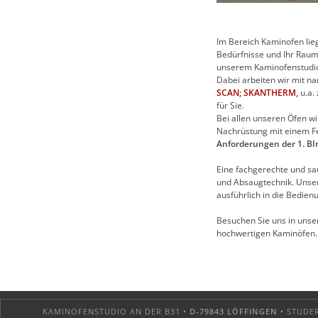
Im Bereich Kaminofen lie
Bedürfnisse und Ihr Raum
unserem Kaminofenstudio 
Dabei arbeiten wir mit n
SCAN;
SKANTHERM
,
u.a.
für Sie.
Bei allen unseren Öfen wi
Nachrüstung mit einem Fein
Anforderungen der 1. BI
Eine fachgerechte und sa
und Absaugtechnik. Unser
ausführlich in die Bedie
Besuchen Sie uns in uns
hochwertigen Kaminöfen. 
KAMINOFENSTUDIO AN DER B31 •
D-79843 LÖFFINGEN
• STUDER