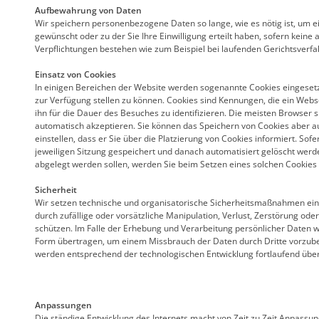
Aufbewahrung von Daten
Wir speichern personenbezogene Daten so lange, wie es nötig ist, um ei
gewünscht oder zu der Sie Ihre Einwilligung erteilt haben, sofern keine
Verpflichtungen bestehen wie zum Beispiel bei laufenden Gerichtsverfa
Einsatz von Cookies
In einigen Bereichen der Website werden sogenannte Cookies eingesetzt
zur Verfügung stellen zu können. Cookies sind Kennungen, die ein We
ihn für die Dauer des Besuches zu identifizieren. Die meisten Browser si
automatisch akzeptieren. Sie können das Speichern von Cookies aber a
einstellen, dass er Sie über die Platzierung von Cookies informiert. Sofe
jeweiligen Sitzung gespeichert und danach automatisiert gelöscht werd
abgelegt werden sollen, werden Sie beim Setzen eines solchen Cookies 
Sicherheit
Wir setzen technische und organisatorische Sicherheitsmaßnahmen ein,
durch zufällige oder vorsätzliche Manipulation, Verlust, Zerstörung ode
schützen. Im Falle der Erhebung und Verarbeitung persönlicher Daten w
Form übertragen, um einem Missbrauch der Daten durch Dritte vorz
werden entsprechend der technologischen Entwicklung fortlaufend über
Anpassungen
Die ständige Entwicklung des Internets macht von Zeit zu Zeit Anpass