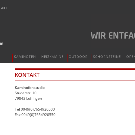
TAKT
KAMINÖFEN
HEIZKAMINE
OUTDOOR
SCHORNSTEINE
OFE
KONTAKT
Kaminofenstudio
Studerstr. 10
79843 Löffingen
Tel 0049(0)7654920500
Fax 0049(0)7654920550