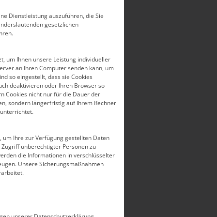
ne Dienstleistung auszuführen, die Sie
 anderslautenden gesetzlichen
hren.
, um Ihnen unsere Leistung individueller
bserver an Ihren Computer senden kann, um
nd so eingestellt, dass sie Cookies
uch deaktivieren oder Ihren Browser so
rn Cookies nicht nur für die Dauer der
en, sondern längerfristig auf Ihrem Rechner
unterrichtet.
 um Ihre zur Verfügung gestellten Daten
r Zugriff unberechtigter Personen zu
erden die Informationen in verschlüsselter
ubeugen. Unsere Sicherungsmaßnahmen
arbeitet.
ungen unserer Datenschutzerklärung