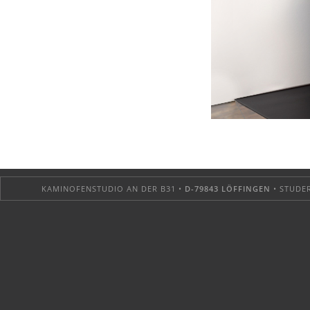
KAMINOFENSTUDIO AN DER B31 •
D-79843 LÖFFINGEN
• STUDER