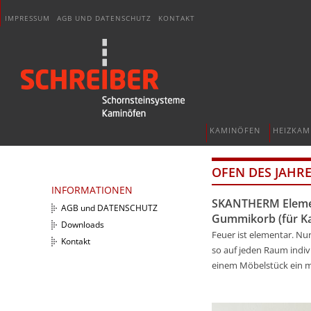
IMPRESSUM
AGB UND DATENSCHUTZ
KONTAKT
KAMINÖFEN
HEIZKAM
OFEN DES JAHR
INFORMATIONEN
SKANTHERM Element
AGB und DATENSCHUTZ
Gummikorb (für K
Downloads
Feuer ist elementar. N
Kontakt
so auf jeden Raum indi
einem Möbelstück ein 