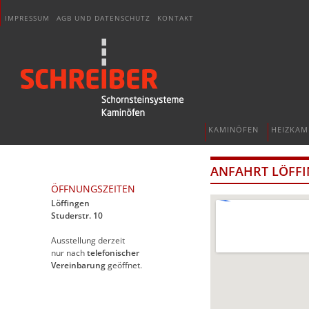
IMPRESSUM
AGB UND DATENSCHUTZ
KONTAKT
KAMINÖFEN
HEIZKAM
ANFAHRT LÖFF
ÖFFNUNGSZEITEN
Löffingen
Studerstr. 10
Ausstellung derzeit
nur nach
telefonischer
Vereinbarung
geöffnet.