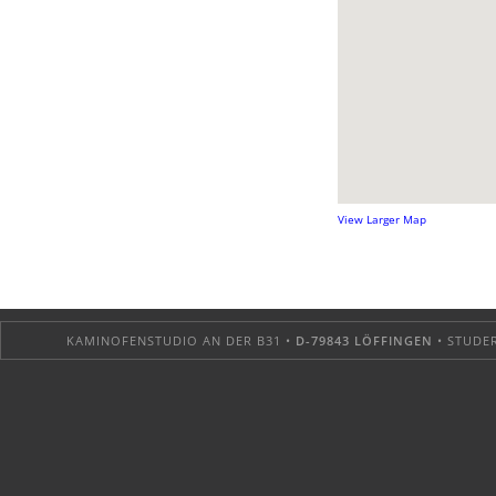
View Larger Map
KAMINOFENSTUDIO AN DER B31 •
D-79843 LÖFFINGEN
• STUDER