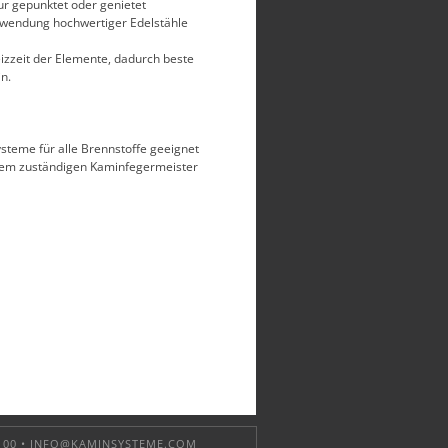
ur gepunktet oder genietet
rwendung hochwertiger Edelstähle
izzeit der Elemente, dadurch beste
n.
steme für alle Brennstoffe geeignet
dem zuständigen Kaminfegermeister
 00 •
INFO@KAMINSYSTEME.COM