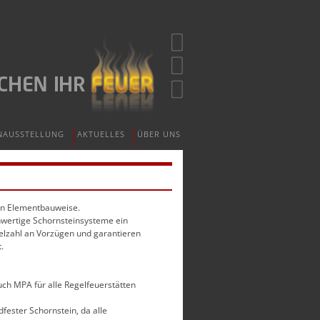
NAUSSTELLUNG
AKTUELLES
ÜBER UNS
in Elementbauweise.
chwertige Schornsteinsysteme ein
elzahl an Vorzügen und garantieren
.
ch MPA für alle Regelfeuerstätten
ndfester Schornstein, da alle