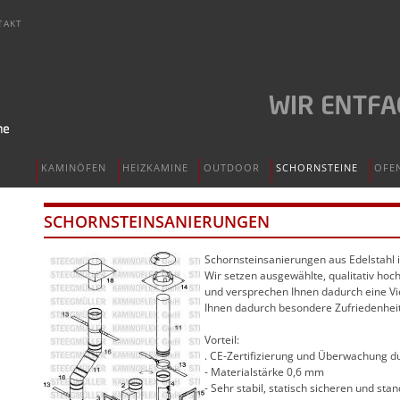
TAKT
KAMINÖFEN
HEIZKAMINE
OUTDOOR
SCHORNSTEINE
OFE
SCHORNSTEINSANIERUNGEN
Schornsteinsanierungen aus Edelstahl 
Wir setzen ausgewählte, qualitativ ho
und versprechen Ihnen dadurch eine Vi
Ihnen dadurch besondere Zufriedenheit
Vorteil:
. CE-Zertifizierung und Überwachung du
- Materialstärke 0,6 mm
- Sehr stabil, statisch sicheren und sta