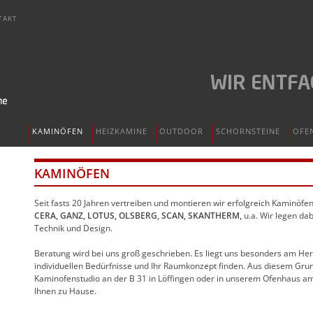
TAKT
KAMINÖFEN
HEIZKAMINE
OUTDOOR
SCHORNSTEINE
OFE
KAMINÖFEN
Seit fasts 20 Jahren vertreiben und montieren wir erfolgreich Kaminöf
CERA, GANZ, LOTUS, OLSBERG, SCAN, SKANTHERM,
u.a. Wir legen da
Technik und Design.
Beratung wird bei uns groß geschrieben. Es liegt uns besonders am Her
individuellen Bedürfnisse und Ihr Raumkonzept finden. Aus diesem Gru
Kaminofenstudio an der B 31 in Löffingen oder in unserem Ofenhaus am
Ihnen zu Hause.