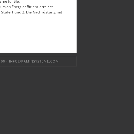
rne für Sie.
um an Energieeffizienz erreicht.
 Stufe 1 und 2.
Die Nachrüstung mit
 00 •
INFO@KAMINSYSTEME.COM