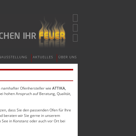
NAUSSTELLUNG
AKTUELLES
ÜBER UNS
en namhafter Ofenhersteller wie
ATTIKA,
bei hohen Anspruch auf Beratung, Qualität,
zen, dass Sie den passenden Ofen für Ihre
nd beraten wir Sie gerne in unserem
 See in Konstanz oder auch vor Ort bei