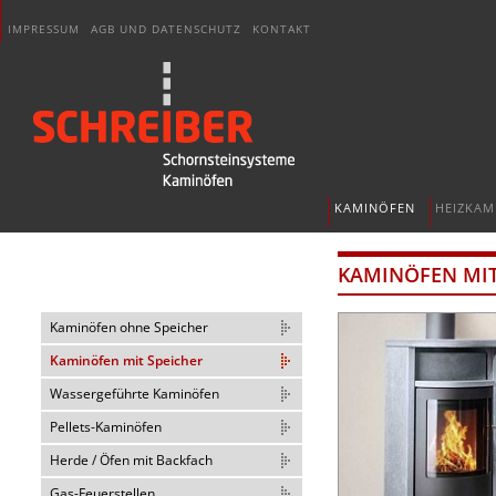
IMPRESSUM
AGB UND DATENSCHUTZ
KONTAKT
KAMINÖFEN
HEIZKAM
KAMINÖFEN MIT
Kaminöfen ohne Speicher
Kaminöfen mit Speicher
Wassergeführte Kaminöfen
Pellets-Kaminöfen
Herde / Öfen mit Backfach
Gas-Feuerstellen